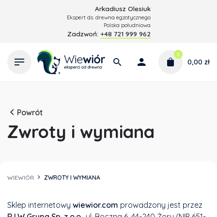
Skip
Arkadiusz Olesiuk
to
Ekspert ds. drewna egzotycznego
Polska południowa
content
Zadzwoń:
+48 721 999 962
0
0,00
zł
Powrót
Zwroty i wymiana
WIEWIÓR
ZWROTY I WYMIANA
Sklep internetowy
wiewior.com
prowadzony jest przez
R.I.W Grupa Sp. z o.o.
, ul. Boczna 6, 44-240 Żory (NIP 651-